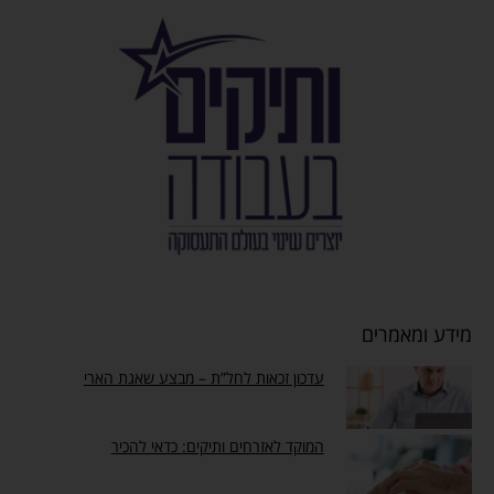
מידע ומאמרים
עדכון זכאות לחל”ת – מבצע שאגת הארי
המוקד לאזרחים ותיקים: כדאי להכיר