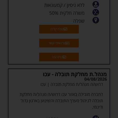
בנוסחאות)
ללא ניסיון / קמעונאות
הדפסה עיוורת בעברית
משרה חלקית 50%
סריקות, תיוקים וניהול מסמכים
שפלה
כתיבת מיילים ועבודה ב-Word
ניהול קופה קטנה
שלח קו"ח
יחסי אנוש מצוינים, אחריות ומוסר עבודה גבוה
שעות גמישות: 08:00-12:00/13:00 או 09:00-
צרו איתי קשר
13:00/14:00
רמלה | חצי משרה
קרא עוד
דרישות: 12 שנות לימוד
ללא עבר פלילי (נדרש אישור משטרה)
ניסיון אדמיניסטרטיבי – יתרון
מנהל.ת מחלקת תובלה - עכו
04/08/2026
המשרה מיועדת לבני 60+ במסגרת תוכנית “ותיקים
דרוש/ה מנהל/ת מחלקת תובלה | עכו
בעבודה”.
לחברה מובילה באזור עכו דרוש/ה מנהל/ת מחלקת
תובלה לניהול מערך התובלה והשינוע בארגון גדול
ודינמי.
מה כולל התפקיד? • ניהול צי התובלה ואספקת שירותי