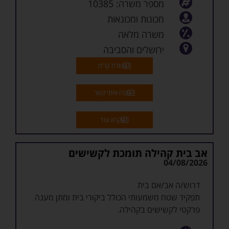
מספר משרה: 10385
עבודה בישיבה
• יכולת הובלה, ראייה מערכתית ויכולת עבודה מול
מכונות ומכונאות
מגוון ממשקים.
משרה מלאה
מה אנחנו מחפשים? אנשים שמביאים איתם
ירושלים והסביבה
מקצועיות, ניסיון, יוזמה וחשיבה חדשה. כאלה שרואים
בהתפתחות מקצועית דרך חיים ומעוניינים להשפיע
שלח קו"ח
ולהוביל תהליכים משמעותיים בארגון.
צרו איתי קשר
קרא עוד
אב בית קהילה תומכת לקשישים
04/08/2026
דרוש/ה אב/אם בית
תפקיד שטח משמעותי הכולל ביקורי בית ומתן מענה
פרקטי לקשישים בקהילה.
תיאור תפקיד: