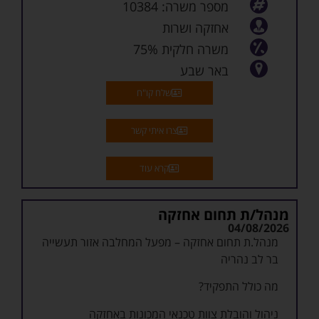
מספר משרה: 10384
אב/אם בית הנו עובד קהילתי הדואג לקשישים החיים
בביתם ומסייע להם לשמור על איכות חיים, ביטחון
אחזקה ושרות
ועצמאות.
משרה חלקית 75%
התפקיד כולל ביקורי בית וטיפול בתקלות בסיסיות.
באר שבע
תחומי אחריות מרכזיים:
שלח קו"ח
ביצוע ביקורי בית שוטפים אצל קשישים ומתן תחושת
ביטחון ורצף תמיכה.
צרו איתי קשר
טיפול בתקלות קלות: החלפת נורה, תיקונים בסיסיים
באחזקת הבית.
קרא עוד
זיהוי מצבי מצוקה או שינוי בתפקוד והעברת מידע
לגורמים מקצועיים
תיעוד ומעקבאחר פניות, צרכים וביצוע משימות.
מנהל/ת תחום אחזקה
04/08/2026
מנהל.ת תחום אחזקה – מפעל המחלבה אזור תעשייה
בר לב נהריה
מה כולל התפקיד?
ניהול והובלת צוות טכנאי המכונות באחזקה