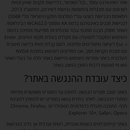
אתר האינטרנט עומד , ככל האפשר, בדרישות תקנות שוויון זכויות
לאנשים עם מוגבלות (התאמות נגישות לשירות), התשע”ג 2013.
התאמות הנגישות בוצעו עפ”י המלצות התקן הישראלי (ת”י 5568)
לנגישות תכנים באינטרנט ברמת AA ומסמך WCAG2.0 הבינלאומי.
האתר מספק מבנה סמנטי עבור טכנולוגיות מסייעות ותמיכה בדפוס
השימוש המקובל להפעלה עם מקלדת בעזרת מקשי החיצים, Enter
ו- Esc ליציאה מתפריטים וחלונות. לשם קבלת חווית גלישה מיטבית
עם תוכנת הקראת מסך, אנו ממליצים לשימוש בתוכנת NVDA
העדכנית ביותר אחריות השימוש והיישום באתר חלה על בעלי האתר
ו/או מי מטעמו לרבות התוכן המוצג באתר.
כיצד עובדת ההנגשה באתר?
באתר מוצב תפריט הנגשה. לחיצה על התפריט מאפשרת פתיחת
כפתורי ההנגשה. לאחר בחירת נושא בתפריט יש להמתין לטעינת
הדף. התוכנה פועלת בדפדפנים הפופולריים: Chrome, Firefox,
Explorer 10+, Safari, Opera.
באתר קיימים דפים בשפות אנגלית, רוסית וערבית אך רכיב הנגישות