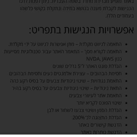
באתר מופיע מברירת מחדל בשפה העברית. ניתן לפנות לרכז
הנגישות לקבלת מענה בנושא במידה ונתקלת בקושי כלשהו
בעמודים הללו.
אפשרויות הנגישות בתפריט:
התאמה לניווט מקלדת – מתן אפשרות לניווט על ידי מקלדת.
התאמה לקורא מסך – התאמר האתר עבור טכנולוגיות מסייעות
כגון NVDA, JAWS
הגדלת פונט האתר ל־5 גדלים שונים
חסימת הבהובים – עצירת אלמנטים נעים וחסימת הבהובים
התאמת נגודויות – שינוי ניגודיות צבעים על בסיס רקע כהה
התאת ניגודיות – שינוי ניגודיות צבעים על בסיס רקע בהיר
התאמת אתר לעיוורי צבעים
שינוי הפונט לקריא יותר
הגדלת הסמן ושינוי צבעו לשחור או לבן
הגדלת התצוגה לכ־200%
הדגשת קישורים באתר
הדגשת כותרות באתר