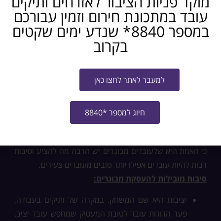
מוקד פניות הציבור לאזרחים ותיקים
עובד במתכונת חירום וזמין עבורכם
במספר 8840* שנדע ימים שקטים
בקרוב
היתרונות בהעסקת מבוגרים
למעבר לאתר לחצו כאן
בשוק העבודה היום מעסיקים רבים נוטים לא לגייס עובדים
מעל גיל 60. ישנה תפיסה סטריאוטיפית שלילית לגבי גילאים
חיוג למספר *8840
אלו- הם מוגבלים טכנולוגית, יש להם אנרגיה נמוכה ותפיסה
איטית. סטריאוטיפים אלה עומדים בסתירה מוחלטת למציאות,
כי האמת היא שלעובדים מבוגרים יש הרבה מה להציע וסיבות
רבות להיות עובדים אפילו יותר טובים מעובדים צעירים.
סיבות מובילות להעסקת מבוגרים:
יציבות היא שם המשחק. במקרה של ותיקים בעבודה,
פער הדורות עובד לטובת המעסיק שמחפש עובד יציב.