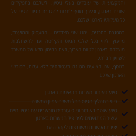
והמקצועיות של עובדים בעלי ניסיון, ולשלבם בתפקידים
שונים בארגון, וכערך מוסף לתרום להגברת הגיוון הגילי על
כל מעלותיו לארגון שלכם.
במסגרת התכנית, ייהנו שני הצדדים – המעסיק והמועמד,
מייעוץ וליווי בכל שלבי הגיוס והקליטה ועד להשתלבות
מוצלחת בארגון לטווח הארוך, וזאת במימון מלא של המשרד
לשוויון חברתי.
בנוסף, אנו מציעים הכוונה תעסוקתית ללא עלות, לפורשי
הארגון שלכם.
סיוע באיתור משרות מתאימות בארגון
ליווי בתהליך הגיוס החל משלב אפיון המשרה
סיוע שוטף באיתור וגיוס עובדים מוכשרים עם ניסיון חיים
עשיר המתאימים לפרופיל המשרות בארגון
יצירת הכשרות משותפות לקהל היעד