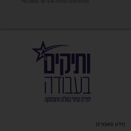
מנהלת מרכז התרמה ארצי של עמותת איל"ן
טליה ג
רכזת גיו
מידע ומאמרים