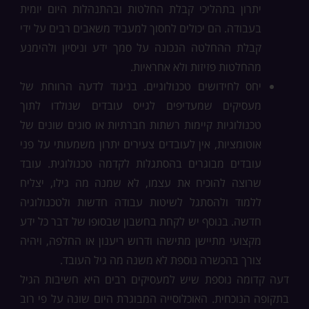
יתרון בתהליכי קבלת החלטות ובהתנהלות היום יומית
בעבודה. הם יכולים לחסוך למעביד משאבים רבים על ידי
קבלת ההחלטה הנכונה על סמך ידע וניסיון ולהימנע
מהחלטות פזיזות ולא אחראיות.
יחס לחידושים טכנולוגיים. בניגוד לדעה הרווחת של
מעסיקים שמעדיפים לגייס עובדים שנולדו לתוך
טכנולוגיות קיימות רשתות חברתיות או סוגים שונים של
אוטומציות, אין לעובדים צעירים יתרון משמעותי על פני
עובדים מבוגרים בהסתגלות לקדמה טכנולוגית. עובד
שרוצה להוכיח את עצמו, לא שמנה מה גילו, יצליח
ללמוד ולהסתגל לשיטות עבודה חדשות ולטכנולוגיה
חדשה. בנוסף יש לקחת בחשבון שבסופו של דבר כל ידע
מקצועי מתיישן מתישהו ודרוש ריענון או החלפה, ויהיה
צורך בהכשרה נוספת לא משנה מה גיל העובד.
דעה קדומה נוספת שיש למעסיקים רבים היא חשיבות הגיל
בתקופה הנוכחית. האוכלוסייה המבוגרת היום שונה על פי רוב