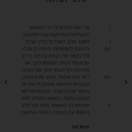
ודה
אני רוצה להודות לך על ההשמות
שמי טלי
המוצלחות והמדויקות שהיו לאחרונה
מעל שנ
יים
למוקד שלנו. לאורך כל הדרך עבדת
עם וותי
 הינם
ברצינות ובאכפתיות, והייתה לך סבלנות
,שירותי
ד
לכל בקשה שלי, קטנה כגדולה, כל דבר
בזכות ה
שביקשתי לקחת לתשומת ליבך, את
לשלב מ
וי
מדהימה! כיף לעבוד איתך ואת מובילה ביד
בתפקידי
 נעים
רמה צוות איכפתי, קשוב ומכוון מטרה.
אם זה ב
העובדות החדשות שהתקבלו שינו את
המועמד
המוקד שלנו לטובה - והן תורמות לאווירה
צוברים 
הטובה במוקד, נמצאות בתהליך למידה
למעגל ה
ותורמות גם לתוצאות. תודה מכל הלב!
בתהליך
המשיכו עם העבודה הטובה והחשובה!
פעולה פ
שנרשמו
הלב על
עינת מור