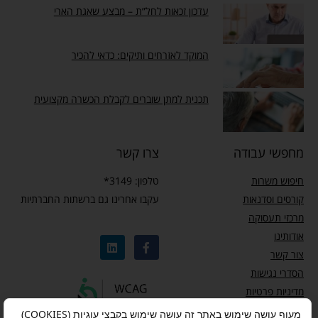
עדכון זכאות לחל”ת – מבצע שאגת הארי
המוקד לאזרחים ותיקים: כדאי להכיר
תכנית למתן שוברים לקבלת הכשרה מקצועית
מחפשי עבודה
צרו קשר
חיפוש משרות
טלפון: 3149*
קורסים וסדנאות
עקבו אחרינו גם ברשתות החברתיות
מרכזי תעסוקה
אודותינו
צור קשר
הסדרי נגישות
מדיניות פרטיות
מעוף עושה שימוש באתר זה עושה שימוש בקבצי עוגיות (COOKIES)