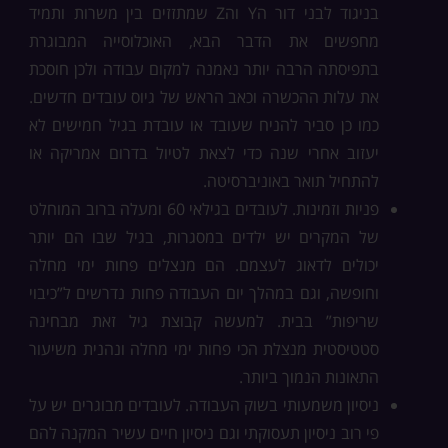
בניגוד לבני דור הY והZ שמתזזים בין משרות ותמיד
מחפשים את הדבר הבא, האוכלוסייה המבוגרת
בתפיסתה הרבה יותר נאמנה למקום עבודה ולכן חוסכת
את עלות ההכשרה וכאב הראש של גיוס עובדים חדשים.
כמו כן סביר להניח שעובד או עובדת בגיל חמישים לא
יעזוב אחרי שנה כדי לצאת לטיול בדרום אמריקה או
להתחיל תואר באוניברסיטה.
פניות וזמינות. לעובדים בגילאי 60 ומעלה ברוב המוחלט
של המקרים יש ילדים במסגרות, בגיל שבו הם יותר
יכולים לדאוג לעצמם. הם מנצלים פחות ימי מחלה
וחופשה, וגם במהלך יום העבודה פחות נדרשים ל”כיבוי
שריפות” בבית. למעשה קבוצת גיל זאת מבחינה
סטטיסטית מנצלת הכי פחות ימי מחלה ונהנית משיעור
התאונות הנמוך ביותר.
ניסיון משמעותי בשוק העבודה. לעובדים מבוגרים יש על
פי רוב ניסיון תעסוקתי וגם ניסיון חיים עשיר המקנה להם