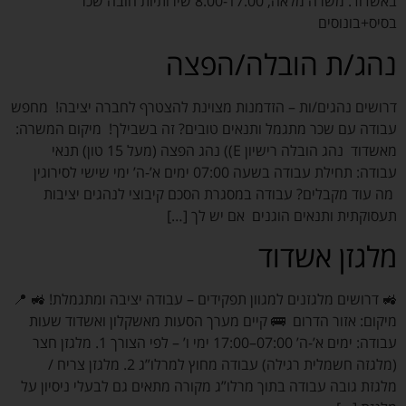
באשדוד. משרה מלאה, 8.00-17.00 שירותיות חובה שכר
בסיס+בונוסים
נהג/ת הובלה/הפצה
דרושים נהגים/ות – הזדמנות מצוינת להצטרף לחברה יציבה! מחפש
עבודה עם שכר מתגמל ותנאים טובים? זה בשבילך! מיקום המשרה:
מאשדוד ‍ נהג הובלה רישיון E)) נהג הפצה (מעל 15 טון) תנאי
עבודה: תחילת עבודה בשעה 07:00 ימים א’-ה’ ימי שישי לסירוגין
מה עוד מקבלים? עבודה במסגרת הסכם קיבוצי לנהגים יציבות
תעסוקתית ותנאים הוגנים אם יש לך […]
מלגזן אשדוד
🚜 דרושים מלגזנים למגוון תפקידים – עבודה יציבה ומתגמלת! 🚜 📍
מיקום: אזור הדרום 🚌 קיים מערך הסעות מאשקלון ואשדוד שעות
עבודה: ימים א’-ה’ 07:00–17:00 ימי ו’ – לפי הצורך 1. מלגזן חצר
(מלגזה חשמלית רגילה) עבודה מחוץ למרלו”ג 2. מלגזן צריח /
מלגזת גובה עבודה בתוך מרלו”ג מקורה מתאים גם לבעלי ניסיון על