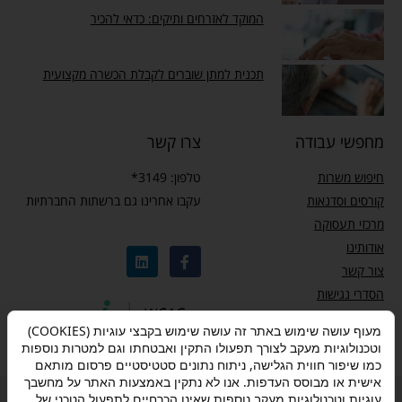
המוקד לאזרחים ותיקים: כדאי להכיר
תכנית למתן שוברים לקבלת הכשרה מקצועית
מחפשי עבודה
צרו קשר
חיפוש משרות
טלפון: 3149*
קורסים וסדנאות
עקבו אחרינו גם ברשתות החברתיות
מרכזי תעסוקה
אודותינו
צור קשר
הסדרי נגישות
מדיניות פרטיות
מעוף עושה שימוש באתר זה עושה שימוש בקבצי עוגיות (COOKIES)
וטכנולוגיות מעקב לצורך תפעולו התקין ואבטחתו וגם למטרות נוספות
כמו שיפור חווית הגלישה, ניתוח נתונים סטטיסטיים פרסום מותאם
אישית או מבוסס העדפות. אנו לא נתקין באמצעות האתר על מחשבך
עוגיות וטכנולוגיות מעקב נוספות שאינן הכרחיים לתפעול הטכני של
מדיניות פרטיות
–
תנאי שימוש
–
אישור הצטרפות לתוכנית “ותיקים בעבודה”