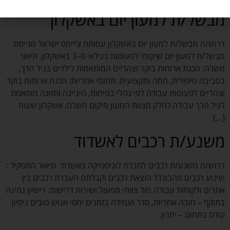
מבשל/ת למעון יום באשקלון
דרוש/ה מבשל/ת למעון יום באשקלון עמותת צ’יימס ישראל מגייסת
מבשל/ת למעון יום שיקומי לפעוטות בגילאי 0–3 באשקלון. תיאור
משרה: הכנת ארוחות בוקר וצהריים המותאמות לילדים בגיל הרך,
בסביבה טיפולית, חמה ומקצועית. תחומי אחריות: הכנת ארוחות בוקר
וצהריים לפעוטות עבודה לפי נהלי בטיחות, היגיינה ותזונה מותאמת
לגיל הרך עבודה כחלק מצוות המעון מיקום משרה: אשקלון שעות
[…]
משנע/ת רכבים לאשדוד
דרוש/ה משנע/ת רכבים לחברת לוגיסטיקה באשדוד תיאור התפקיד :
שינוע רכבים מהבונדד הוצאת רכבים וקבלתם העברת רכבים בין
אתרים ולקוחות עבודה מול צוותי תפעול ושירות דרישות: רישיון נהיגה
בתוקף – חובה אחריות, סדר ועמידה בזמנים יחסי אנוש טובים ניסיון
קודם בתחום – יתרון.