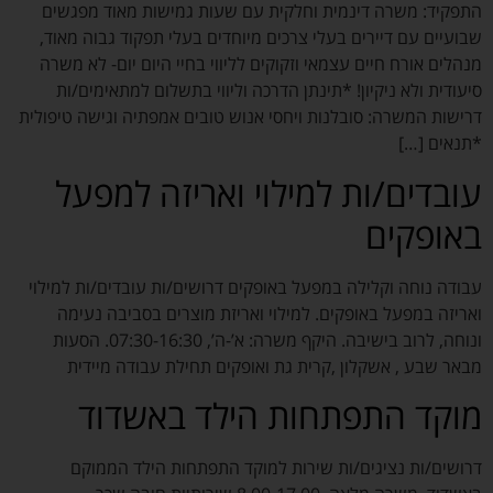
התפקיד: משרה דינמית וחלקית עם שעות גמישות מאוד מפגשים
שבועיים עם דיירים בעלי צרכים מיוחדים בעלי תפקוד גבוה מאוד,
מנהלים אורח חיים עצמאי וזקוקים לליווי בחיי היום יום- לא משרה
סיעודית ולא ניקיון! *תינתן הדרכה וליווי בתשלום למתאימים/ות
דרישות המשרה: סובלנות ויחסי אנוש טובים אמפתיה וגישה טיפולית
*תנאים […]
עובדים/ות למילוי ואריזה למפעל
באופקים
עבודה נוחה וקלילה במפעל באופקים דרושים/ות עובדים/ות למילוי
ואריזה במפעל באופקים. למילוי ואריזת מוצרים בסביבה נעימה
ונוחה, לרוב בישיבה. היקף משרה: א’-ה’, 07:30-16:30. הסעות
מבאר שבע , אשקלון ,קרית גת ואופקים תחילת עבודה מיידית
מוקד התפתחות הילד באשדוד
דרושים/ות נציגים/ות שירות למוקד התפתחות הילד הממוקם