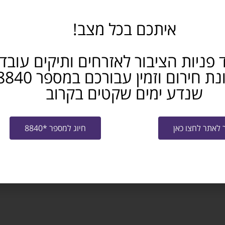
איתכם בכל מצב!
: השכלה תיכונית מלאה – חובה ניסיון בתפקיד דומה – יתרון תיאור המש
ה: חיפה
 פניות הציבור לאזרחים ותיקים עובד
שנדע ימים שקטים בקרוב
וחות בחיפה. תיאור התפקיד: • מכירות ושימור לקוחות קיימים. • ניהול 
לאתר לחצו כאן
חיוג למספר *8840
ה מלאה בצ’ק פוסט חיפה. תיאור התפקיד: • עבודה עם חשבשבת, הנהלת 
 לצרכי המחלקה. דרישות התפקיד: • ידע וניסיון מוכח בחשבשבת ובהנה