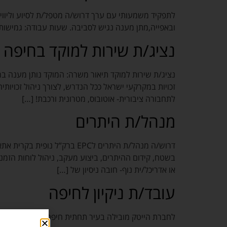
לתפקיד משמעותי עם ערך דרוש/ה מטפל/ת לסיוע וליווי ל
ובאפייה,מתן מענה נגיש לסביבה. שעות עבודה: גמישות מאוד עפ”י צורך, מש
נציג/ת שירות למוקד בחיפה
נציג/ת שירות למוקד תיאור משרה: המוקד נותן מענה במ
זכויות במקרקעי ישראל ככל הנדרש, לצורך ניהול זכויותי
לתחבורה ציבורית- אוטובוס, מטרונית ורכבת! […]
מנהל/ת היתרים
דרוש/ה מנהל/ת היתרים לEPC 
בשטח, קידום ההיתרים, ביצוע מעקב, ניהול לוחות הזמנ
או אדריכל/ית נוף- חובה ניסיון של […]
עובד/ת ניקיון לחיפה
לחברת הייטק מובילה בעיר תחתית חיפה דרוש/ה עובד/ת ניקיון ימים א’-ה’ בין ה