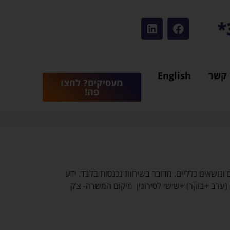
 קשר
English
מעסיקים? לחצו
פה!
ונושאים כלליים. מדובר בשיחות נכנסות בלבד. ידע
7:45 (מצבי חירום עד השעה 21:00) מינימום 6 שעות, לפחות 4 משמרות בשבוע (ערב +בוקר) +שישי לסירוגין מיקום המשרה- צ’ק