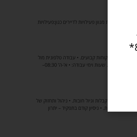
רה: העברת מגוון פעילויות לדיירים כגון:פעילויות
במתכונת חירום וזמין עבורכם במספר 8840*
קשר רציף עם לקוחות קבועים. • עבודה טלפונית מול
לקוחות. דרישות התפקיד: • סבלנות, סובלנות ונועם דיבור. • ניסיון במכירות טלפוניות – יתרון משמעותי. • יכולת עבודה עצמאית ושירותיות גבוהה. שעות וימי עבודה: • א’-ה’ 08:30–
חשבונות, קבלות וגיול חובות. • ניהול ותחזוק של
לת חשבונות. • ניסיון קודם בתפקיד – יתרון