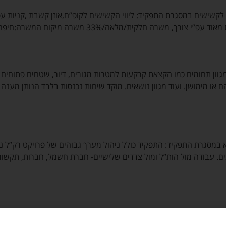
קשישים במסגרת התפקיד: ליווי הקשישים לקופ”ח,אוזן קשבת ,קניות עפ”י 
רה חלקית/מלאה/33% משרה מיקום המשרה:חיפה וקריות.
גוון תחומים כמו הקצאת קרקעות למטרות מגורים, דיור, שטחים פתוחים 
הם או מימושן. ועוד מגוון נושאים. מוקד שיחות נכנסות בלבד הנותן מענה
ברק”ל נופית בקרית אתא במסגרת התפקיד: התפקיד כולל ניהול מערך גבוהים של פרויקט
ים. עבודה מול הות”ל ומול צדדים שלישיים- חברת חשמל, חברות, תקשור
שעות 16:00-22:00 תנאים סוציאליים מלאים!