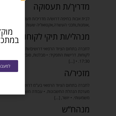
מדריך/ת תעסוקה
לבית אבות בחיפה דרוש/ה מדריכ/ת תעסוקה דרישות המשרה
,אומנות,ותכני העשרה,אקטואליה שעות העבודה: ימים א’-ה’ 8.30-12.30 / 15.30-18.00 מיקום המשר
מוקד
מנהלי/ות תיקי לקוחות
לחברה בתחום הציוד הרפואי דרושים/ות מנהלי/ות תיקי לק
17:30. • […]
למעבר 
מזכיר/ה
לחברה בתחום הציוד הרפואי בע”מ דרוש/ה מזכיר/ה למשר
מערכת הנהלת החשבונות. • עבודה משרדית שוטפת בהתאם
משמעותי. • יושר, […]
מנהח”ש