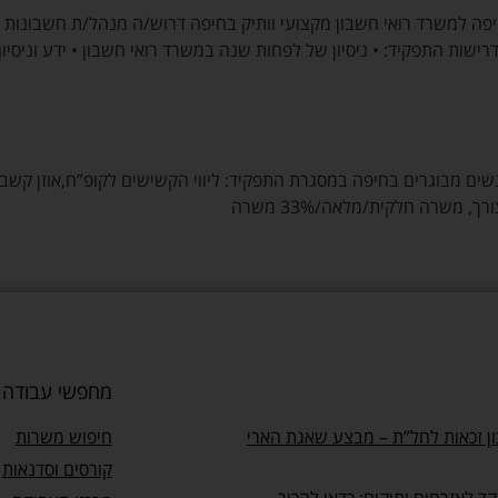
פה למשרד רואי חשבון מקצועי וותיק בחיפה דרוש/ה מנהל/ת חשבונות 
-ה’ 08.00-16.00 קיימת גמישות דרישות התפקיד: • ניסיון של לפחות שנה במשרד רואי חשבון •
ם מבוגרים בחיפה במסגרת התפקיד: ליווי הקשישים לקופ”ח,אוזן קשבת ,
משרה חלקית/מלאה/33% משרה
מחפשי עבודה
ן זכאות לחל”ת – מבצע שאגת הארי
חיפוש משרות
קורסים וסדנאות
ד לאזרחים ותיקים: כדאי להכיר