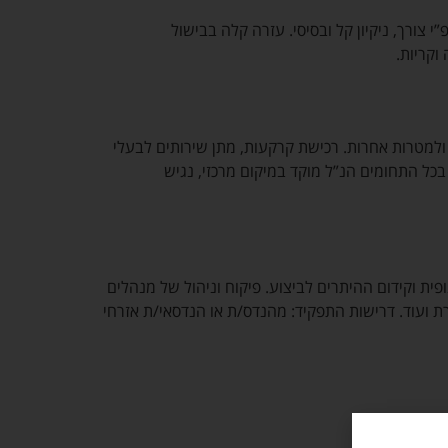
צורך, ניקיון קל ובסיסי. עזרה קלה בבישול
ולמטרות אחרות. רכישת קרקעות, מתן שירותים לבעלי
 בכל התחומים הנ”ל מוקד במיקום מרכזי, נגיש
 רק”ל נופית וקידום ההיתרים לביצוע. פיקוח וניהול של מנהלים
ת ועוד. דרישות התפקיד: מהנדס/ת או הנדסאי/ת אזרחי