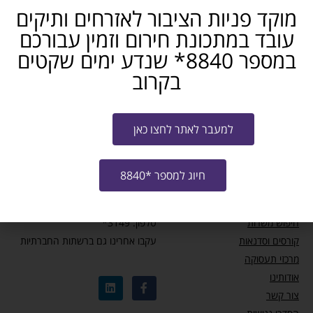
מוקד פניות הציבור לאזרחים ותיקים
מידע ומאמרים
עובד במתכונת חירום וזמין עבורכם
במספר 8840* שנדע ימים שקטים
עדכון זכאות לחל”ת – מבצע שאגת הארי
בקרוב
המוקד לאזרחים ותיקים: כדאי להכיר
למעבר לאתר לחצו כאן
תכנית למתן שוברים לקבלת הכשרה מקצועית
חיוג למספר *8840
מחפשי עבודה
צרו קשר
חיפוש משרות
טלפון: 3149*
קורסים וסדנאות
עקבו אחרינו גם ברשתות החברתיות
מרכזי תעסוקה
אודותינו
צור קשר