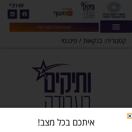
3149*
מעסיקים? לחצו פה!
קטגוריה:
בנקאות / פיננסי
איתכם בכל מצב!