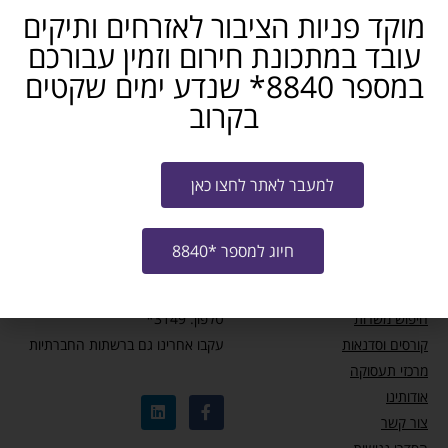
מוקד פניות הציבור לאזרחים ותיקים
מידע ומאמרים
עובד במתכונת חירום וזמין עבורכם
במספר 8840* שנדע ימים שקטים
עדכון זכאות לחל”ת – מבצע שאגת הארי
בקרוב
המוקד לאזרחים ותיקים: כדאי להכיר
למעבר לאתר לחצו כאן
תכנית למתן שוברים לקבלת הכשרה מקצועית
חיוג למספר *8840
מחפשי עבודה
צרו קשר
חיפוש משרות
טלפון: 3149*
קורסים וסדנאות
עקבו אחרינו גם ברשתות החברתיות
מרכזי תעסוקה
אודותינו
צור קשר