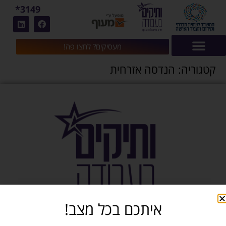
3149*
מעסיקים? לחצו פה!
קטגוריה:
הנדסה אזרחית
איתכם בכל מצב!