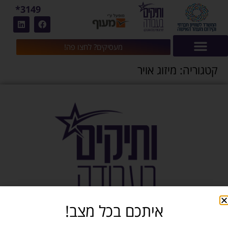
3149*
מעסיקים? לחצו פה!
קטגוריה:
מיזוג אויר
איתכם בכל מצב!