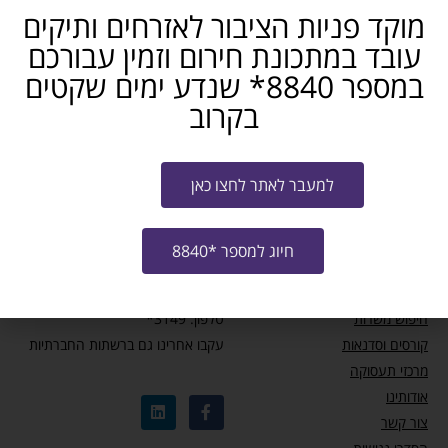
מוקד פניות הציבור לאזרחים ותיקים
מידע ומאמרים
עובד במתכונת חירום וזמין עבורכם
במספר 8840* שנדע ימים שקטים
עדכון זכאות לחל”ת – מבצע שאגת הארי
בקרוב
המוקד לאזרחים ותיקים: כדאי להכיר
למעבר לאתר לחצו כאן
תכנית למתן שוברים לקבלת הכשרה מקצועית
חיוג למספר *8840
מחפשי עבודה
צרו קשר
חיפוש משרות
טלפון: 3149*
קורסים וסדנאות
עקבו אחרינו גם ברשתות החברתיות
מרכזי תעסוקה
אודותינו
צור קשר