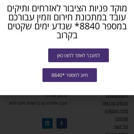
מוקד פניות הציבור לאזרחים ותיקים
מידע ומאמרים
עובד במתכונת חירום וזמין עבורכם
במספר 8840* שנדע ימים שקטים
עדכון זכאות לחל”ת – מבצע שאגת הארי
בקרוב
המוקד לאזרחים ותיקים: כדאי להכיר
למעבר לאתר לחצו כאן
תכנית למתן שוברים לקבלת הכשרה מקצועית
חיוג למספר *8840
מחפשי עבודה
צרו קשר
חיפוש משרות
טלפון: 3149*
קורסים וסדנאות
עקבו אחרינו גם ברשתות החברתיות
מרכזי תעסוקה
אודותינו
צור קשר