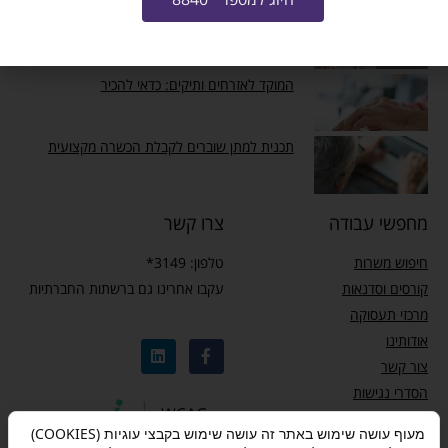
עדכון זכאות לחל”ת – מבצע שאגת הארי
המוקד לאזרחים ותיקים: כדאי להכיר
תכנית למתן שוברים לקבלת הכשרה מקצועית
מחפשי עבודה
צרו קשר
חיפוש משרות
טלפון: 3149*
קורסים וסדנאות
עקבו אחרינו גם ברשתות החברתיות
מרכזי תעסוקה
אודותינו
צור קשר
הסדרי נגישות
מדיניות פרטיות
מעוף עושה שימוש באתר זה עושה שימוש בקבצי עוגיות (COOKIES)