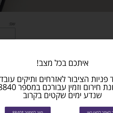
שם:
נייד:
איתכם בכל מצב!
אימייל:
 להשתלבות מוצלחת בעולם העבודה החדש!
 פניות הציבור לאזרחים ותיקים עובד
באיזה תח
שנדע ימים שקטים בקרוב
 גם בטלפון 3149*
אני מא
ו-
מדיניות 
לאתר לחצו כאן
חיוג למספר *8840