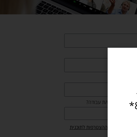
במתכונת חירום וזמין עבורכם במספר 8840*
ום את/ה מחפש/ת עבודה?
שר/ת את
תנאי ההצטרפות לתוכנית
האתר