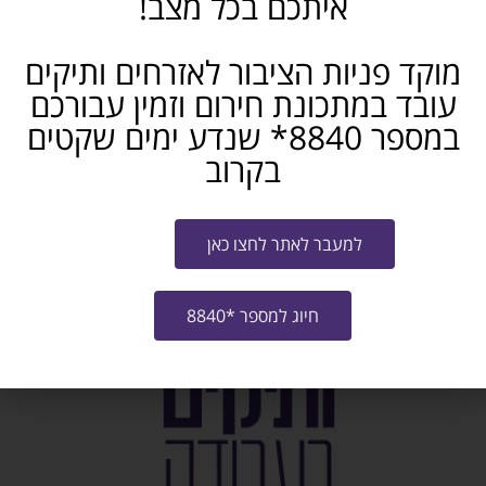
איתכם בכל מצב!
אני מאשר/ת את
תנאי ההצטרפות לתוכנית
ו-
מדיניות האתר
מוקד פניות הציבור לאזרחים ותיקים
שליחה
עובד במתכונת חירום וזמין עבורכם
במספר 8840* שנדע ימים שקטים
בקרוב
לחזרה וצפיה בכל הקורסים לחצו כאן
למעבר לאתר לחצו כאן
חיוג למספר *8840