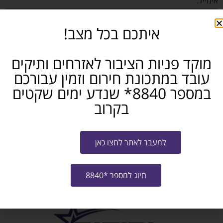
אימייל:
איתכם בכל מצב!
באיזה תחום את/ה מחפש/ת עבודה?
מוקד פניות הציבור לאזרחים ותיקים
עובד במתכונת חירום וזמין עבורכם
אני מאשר/ת את
תנאי ההצטרפות לתוכנית
ו-
מדיניות האתר
במספר 8840* שנדע ימים שקטים
שליחה
בקרוב
לחזרה וצפיה בכל הקורסים לחצו כאן
למעבר לאתר לחצו כאן
חיוג למספר *8840