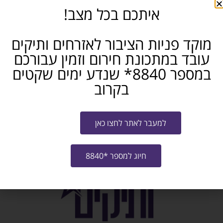
באיזה תחום את/ה מחפש/ת עבודה?
איתכם בכל מצב!
מוקד פניות הציבור לאזרחים ותיקים
אני מאשר/ת את
תנאי ההצטרפות לתוכנית
ו-
מדיניות האתר
עובד במתכונת חירום וזמין עבורכם
שליחה
במספר 8840* שנדע ימים שקטים
בקרוב
לחזרה וצפיה בכל הקורסים לחצו כאן
למעבר לאתר לחצו כאן
חיוג למספר *8840