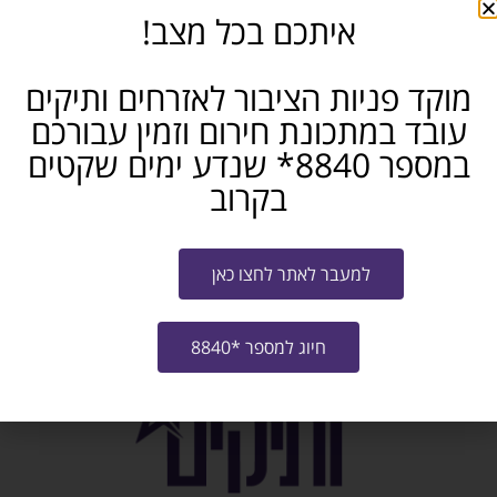
באיזה תחום את/ה מחפש/ת עבודה?
איתכם בכל מצב!
מוקד פניות הציבור לאזרחים ותיקים
אני מאשר/ת את
תנאי ההצטרפות לתוכנית
ו-
מדיניות האתר
עובד במתכונת חירום וזמין עבורכם
שליחה
במספר 8840* שנדע ימים שקטים
בקרוב
לחזרה וצפיה בכל הקורסים לחצו כאן
למעבר לאתר לחצו כאן
חיוג למספר *8840