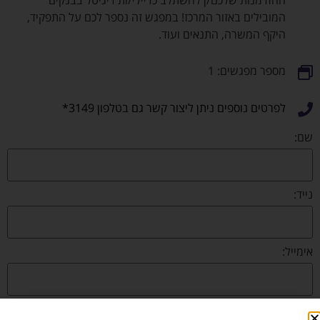
ההזדמנות שלכם/ן להשתלב כדיילי/ות דיגיטל בבנקים
המובילים באזור המרכז! במפגש זה נספר לכם על התפקיד,
היקף המשרה, התנאים ועוד.
מספר מפגשים: 1
לפרטים נוספים ניתן ליצור קשר גם בטלפון 3149*
שם:
נייד:
אימייל:
באיזה תחום את/ה מחפש/ת עבודה?