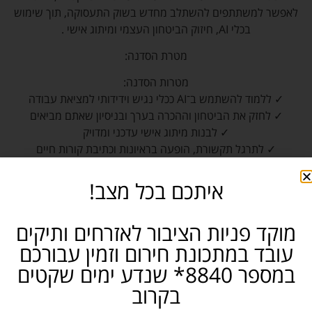
לאפשר למשתתפים להשתלב מחדש בשוק התעסוקה, תוך שימוש
בכלי AI, חיזוק הביטחון העצמי ומיתוג אישי .
מטרת הסדנה:
מטרות הסדנה:
✓ ללמוד להשתמש ב־AI ככלי נגיש וידידותי למציאת עבודה
✓ לחזק את הביטחון וההכרה בערך ובניסיון שאתם מביאים
✓ לבנות מיתוג אישי עדכני ומדויק
✓ לתרגל תקשורת, הופעה בראיונות וכתיבת קורות חיים
שם:
איתכם בכל מצב!
מוקד פניות הציבור לאזרחים ותיקים
נייד:
עובד במתכונת חירום וזמין עבורכם
במספר 8840* שנדע ימים שקטים
אימייל:
בקרוב