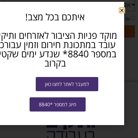
איתכם בכל מצב!
/ת את
תנאי ההצטרפות לתוכנית
ו-
מדיניות האתר
שליחה
קד פניות הציבור לאזרחים ותיקים
בד במתכונת חירום וזמין עבורכם
במספר 8840* שנדע ימים שקטים
לחזרה וצפיה בכל הקורסים לחצו כאן
בקרוב
למעבר לאתר לחצו כאן
חיוג למספר *8840