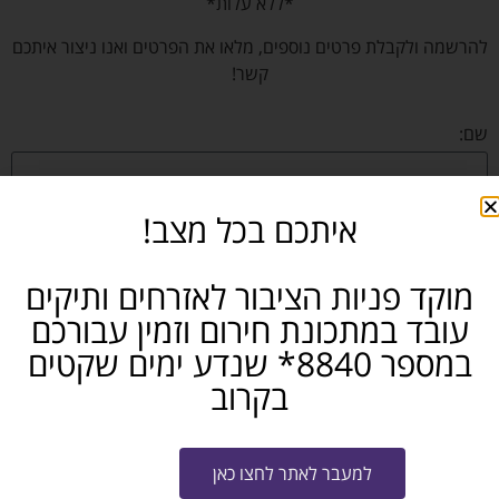
*ללא עלות*
להרשמה ולקבלת פרטים נוספים, מלאו את הפרטים ואנו ניצור איתכם
קשר!
שם:
איתכם בכל מצב!
נייד:
מוקד פניות הציבור לאזרחים ותיקים
אימייל:
עובד במתכונת חירום וזמין עבורכם
במספר 8840* שנדע ימים שקטים
בקרוב
באיזה תחום את/ה מחפש/ת עבודה?
למעבר לאתר לחצו כאן
אני מאשר/ת את
תנאי ההצטרפות לתוכנית
ו-
מדיניות האתר