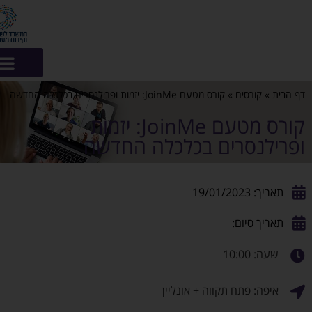
מעסיקים?
קורס מטעם JoinMe: יזמות
כלה החדשה
יין