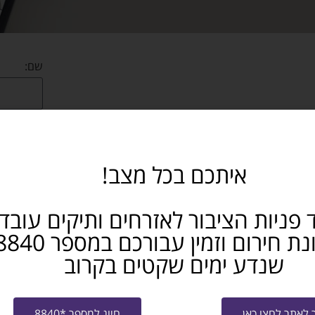
שם:
נייד:
איתכם בכל מצב!
אימייל:
ל: הדרכת אונליין לשימוש נכון ברשתות
 פניות הציבור לאזרחים ותיקים עובד
ק וכיצד נשתמש בו לנטוורקינג ולמציאת
באיזה תח
שנדע ימים שקטים בקרוב
אני מא
ו-
מדיניות 
לאתר לחצו כאן
חיוג למספר *8840