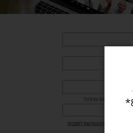
במתכונת חירום וזמין עבורכם במספר 8840*
ום את/ה מחפש/ת עבודה?
שר/ת את
תנאי ההצטרפות לתוכנית
האתר