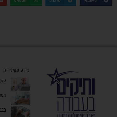
פייסבוק
טלגרם
ווטסאפ
מידע ומאמרים
עדכו
המוק
תכנ