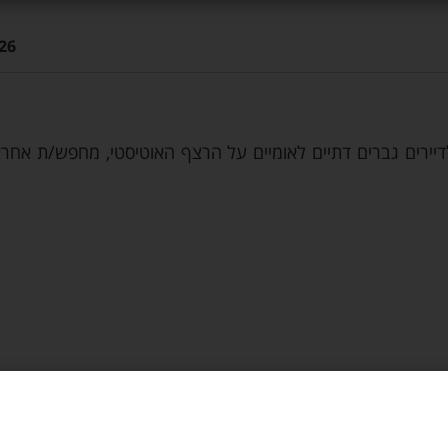
26
דיירים גברים דתיים לאומיים על הרצף האוטיסטי, מחפש/ת אחר