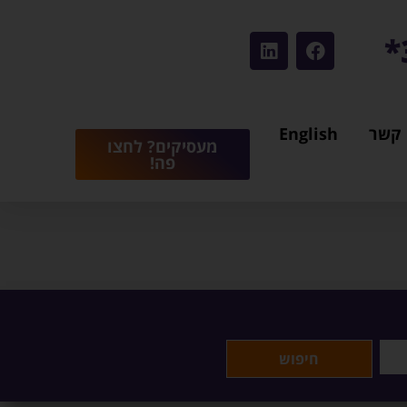
 קשר
English
מעסיקים? לחצו
פה!