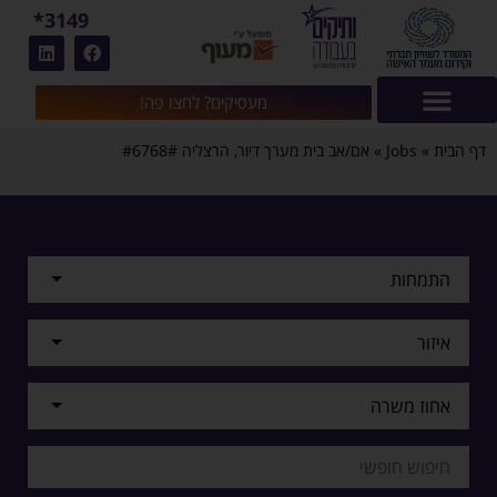
3149*
מעסיקים? לחצו פה!
דף הבית
»
Jobs
»
אם/אב בית מערך דיור, הרצליה #6768#
התמחות
איזור
אחוז משרה