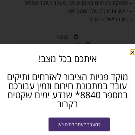
– אספקת מצרכים באופן שוטף, מעקב וניהול המלאי.
– ניקיון ותחזוקה של המטבחים.
ניסיון בבישול – חובה
10059
ללא ניסיון / קמעונאות
משרה מלאה
איתכם בכל מצב!
השרון
חושבים שאתם מכירים מישהו שמתאים? שתפו...
מוקד פניות הציבור לאזרחים ותיקים
עובד במתכונת חירום וזמין עבורכם
פייסבוק
טלגרם
ווטסאפ
במספר 8840* שנדע ימים שקטים
בקרוב
מייל
שלח קו"ח למשרה
למעבר לאתר לחצו כאן