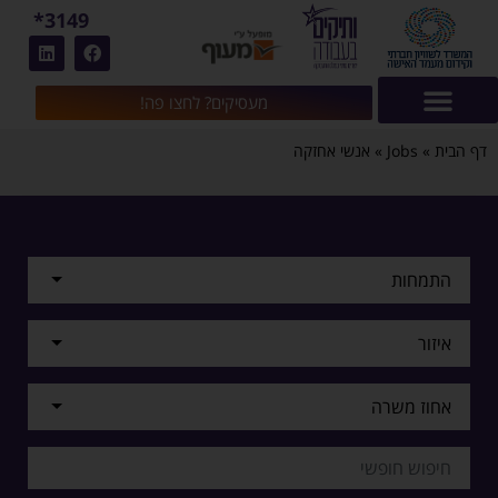
3149*
מעסיקים? לחצו פה!
דף הבית
»
Jobs
»
אנשי אחזקה
התמחות
איזור
אחוז משרה