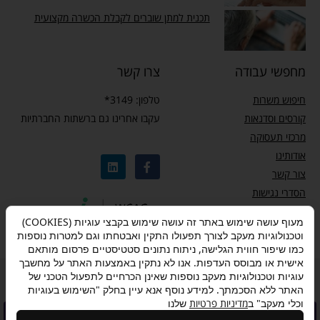
תכנית למתן שוברים לקבלת הכשרה מקצועית
מחפשי עבודה
צרו קשר
חיפוש משרות
טלפון: 3149*
קורסים וסדנאות
עקבו אחרינו גם ברשתות החברתיות
מרכזי תעסוקה
אודותינו
צור קשר
הסדרי נגישות
מדיניות פרטיות
מעוף עושה שימוש באתר זה עושה שימוש בקבצי עוגיות (COOKIES)
וטכנולוגיות מעקב לצורך תפעולו התקין ואבטחתו וגם למטרות נוספות
כמו שיפור חווית הגלישה, ניתוח נתונים סטטיסטיים פרסום מותאם
אישית או מבוסס העדפות. אנו לא נתקין באמצעות האתר על מחשבך
עוגיות וטכנולוגיות מעקב נוספות שאינן הכרחיים לתפעול הטכני של
מדיניות פרטיות
–
תנאי שימוש
–
אישור הצטרפות לתוכנית “ותיקים בעבודה”
האתר ללא הסכמתך. למידע נוסף אנא עיין בחלק "השימוש בעוגיות
וכלי מעקב" ב
מדיניות פרטיות
שלנו
להצטרפות לתוכנית לחצו