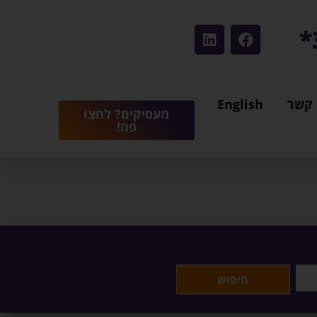
 קשר
English
מעסיקים? לחצו
פה!