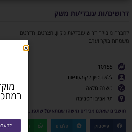
דרושים/ות עובדי/ות משק
לחברה מובילה דרוש עובדי/ות ניקיון, חצרנים, חדרנים
משמרות בוקר וערב
10155
ללא ניסיון / קמעונאות
מוקד
משרה מלאה
תל אביב והסביבה
חושבים שאתם מכירים מישהו שמתאים? שתפו...
למעבר 
פייסבוק
טלגרם
ווטסאפ