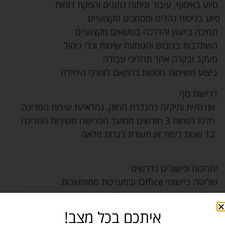
סיוע באיסוף, עיבוד וניתוח נתונים והפקת דוחות
סיוע בניסוח נהלים ומסמכים מקצועיים
תמיכה בייעוץ והדרכה בנושאים מקצועיים
השתלבות בגיבוש והטמעת שיטות וכלי ניהול
מעקב ובקרה אחר תהליכי עבודה
ביצוע משימות נוספות בהתאם לצורכי היחידה
דרישות סף
אזרח/ית ותיק/ה כהגדרת החוק, גמלאי/ת שירות המדינה
חלפו לפחות 3 חודשים ממועד הפרישה משירות המדינה
12 שנות לימוד או תעודת בגרות מלאה
יתרונות וכישורים נדרשים
שליטה ביישומי Office ובמערכות ממוחשבות
יכולת ניסוח גבוהה בכתב ובעל פה
יכולת ארגון, תכנון וניהול משימות
איתכם בכל מצב!
ידיעת השפה האנגלית מהווה יתרון