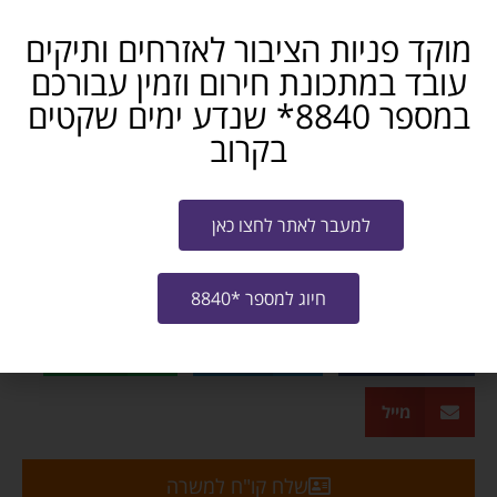
מוקד פניות הציבור לאזרחים ותיקים
היקף העסקה
עד 120 שעות חודשיות.
עובד במתכונת חירום וזמין עבורכם
במספר 8840* שנדע ימים שקטים
בקרוב
10396
משרות בשירות המדינה
למעבר לאתר לחצו כאן
משרה חלקית 75%
ירושלים והסביבה
חושבים שאתם מכירים מישהו שמתאים? שתפו...
חיוג למספר *8840
פייסבוק
טלגרם
ווטסאפ
מייל
שלח קו"ח למשרה