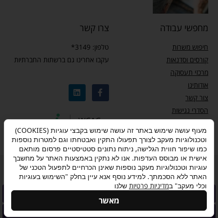
מחפשי עבודה
צרו קשר
חיפוש משרות
טלפון: 3149*
קורסים וסדנאות
עקבו אחרינו גם ברשתות החברתיות
מרכזי תעסוקה
אודותינו
צור קשר
הסדרי נגישות
מדיניות פרטיות
מעוף עושה שימוש באתר זה עושה שימוש בקבצי עוגיות (COOKIES)
וטכנולוגיות מעקב לצורך תפעולו התקין ואבטחתו וגם למטרות נוספות
כמו שיפור חווית הגלישה, ניתוח נתונים סטטיסטיים פרסום מותאם
אישית או מבוסס העדפות. אנו לא נתקין באמצעות האתר על מחשבך
עוגיות וטכנולוגיות מעקב נוספות שאינן הכרחיים לתפעול הטכני של
מדיניות פרטיות
–
תנאי שימוש
–
אישור הצטרפות לתוכנית “ותיקים בעבודה”
האתר ללא הסכמתך. למידע נוסף אנא עיין בחלק "השימוש בעוגיות
וכלי מעקב" ב
מדיניות פרטיות
שלנו
להצטרפות לתוכנית לחצו
מאשר
Made with ❤ by Box
© All rights reserved
להשארת פנייה לחצו