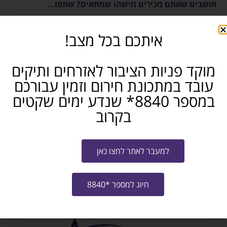
חושבים שאתם מכירים מישהו שמתאים? שתפו...
פייסבוק
טלגרם
ווטסאפ
איתכם בכל מצב!
מייל
מוקד פניות הציבור לאזרחים ותיקים
עובד במתכונת חירום וזמין עבורכם
שלח קו"ח למשרה
במספר 8840* שנדע ימים שקטים
בקרוב
צרו איתי קשר
למעבר לאתר לחצו כאן
חיוג למספר *8840