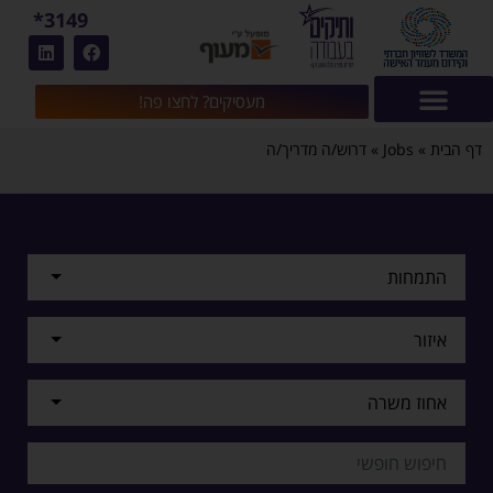
3149*
מעסיקים? לחצו פה!
דף הבית
»
Jobs
»
דרוש/ה מדריך/ה
התמחות
איזור
אחוז משרה