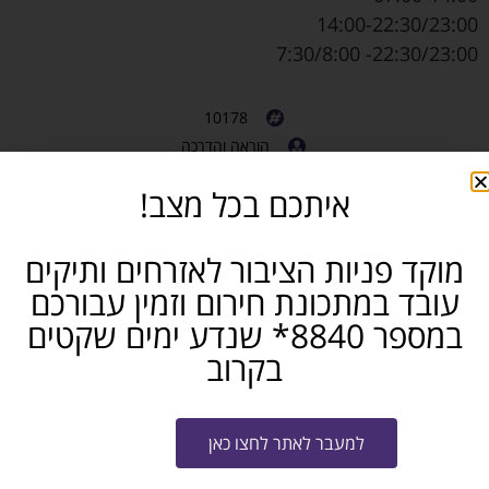
14:00-22:30/23:00
22:30/23:00- 7:30/8:00
10178
הוראה והדרכה
משרה מלאה
איתכם בכל מצב!
תל אביב והסביבה
חושבים שאתם מכירים מישהו שמתאים? שתפו...
מוקד פניות הציבור לאזרחים ותיקים
עובד במתכונת חירום וזמין עבורכם
פייסבוק
טלגרם
ווטסאפ
במספר 8840* שנדע ימים שקטים
בקרוב
מייל
שלח קו"ח למשרה
למעבר לאתר לחצו כאן