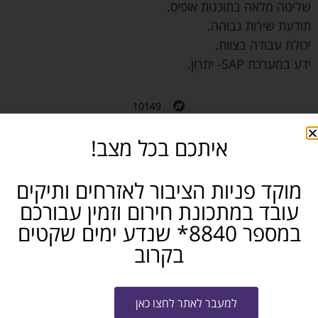
שליטה מלאה בתוכנות אופיס.
תודעת שירות גבוהה.
יכולת עבודה בצוות.
ידע במערכת SAP- יתרון.
10149
פקידות
איתכם בכל מצב!
משרה מלאה
תל אביב והסביבה
מוקד פניות הציבור לאזרחים ותיקים
חושבים שאתם מכירים מישהו שמתאים? שתפו...
עובד במתכונת חירום וזמין עבורכם
פייסבוק
טלגרם
ווטסאפ
במספר 8840* שנדע ימים שקטים
בקרוב
מייל
למעבר לאתר לחצו כאן
שלח קו"ח למשרה