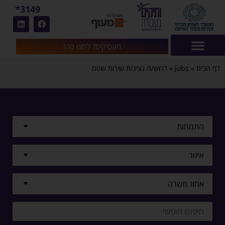
3149*
מעסיקים? לחצו פה!
דף הבית
»
Jobs
»
דרוש/ה נציג/ת שירות שטח
התמחות
איזור
אחוז משרה