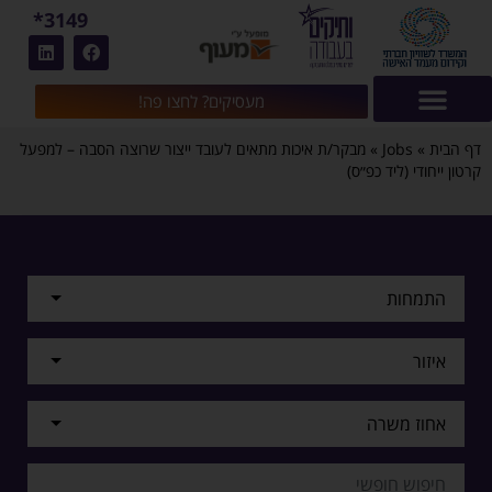
3149*
מעסיקים? לחצו פה!
דף הבית
»
Jobs
»
מבקר/ת איכות מתאים לעובד ייצור שרוצה הסבה – למפעל
קרטון ייחודי (ליד כפ״ס)
התמחות
איזור
אחוז משרה