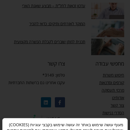
עדכון זכאות לחל”ת – מבצע שאגת הארי
המוקד לאזרחים ותיקים: כדאי להכיר
תכנית למתן שוברים לקבלת הכשרה מקצועית
מחפשי עבודה
צרו קשר
חיפוש משרות
טלפון: 3149*
קורסים וסדנאות
עקבו אחרינו גם ברשתות החברתיות
מרכזי תעסוקה
אודותינו
צור קשר
הסדרי נגישות
מדיניות פרטיות
מעוף עושה שימוש באתר זה עושה שימוש בקבצי עוגיות (COOKIES)