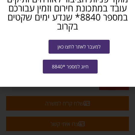
עובד במתכונת חירום וזמין עבורכם
במספר 8840* שנדע ימים שקטים
9946
בקרוב
מכונות ותעשיה
משרה מלאה
השרון
למעבר לאתר לחצו כאן
חושבים שאתם מכירים מישהו שמתאים? שתפו...
חיוג למספר *8840
פייסבוק
טלגרם
ווטסאפ
מייל
שלח קו"ח למשרה
צרו איתי קשר