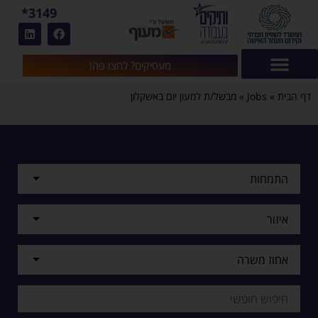
3149*
מעסיקים? לחצו פה!
דף הבית
»
Jobs
»
מבשל/ת למעון יום באשקלון
התמחות
איזור
אחוז משרה