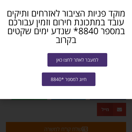
– קורס מטפלות מוסמכות או ניסיון טיפולי/סיעודי – יתרון
מוקד פניות הציבור לאזרחים ותיקים
– נכונות לשעות נוספות לפי צורך
עובד במתכונת חירום וזמין עבורכם
מיקומים: תל אביב | חולון | רעננה | ראש העין | כפר סבא
במספר 8840* שנדע ימים שקטים
בקרוב
9903
הוראה והדרכה
למעבר לאתר לחצו כאן
משרה חלקית 50%
תל אביב והסביבה
חושבים שאתם מכירים מישהו שמתאים? שתפו...
חיוג למספר *8840
פייסבוק
טלגרם
ווטסאפ
מייל
שלח קו"ח למשרה