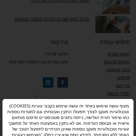
המוקד לאזרחים ותיקים: כדאי להכיר
תכנית למתן שוברים לקבלת הכשרה מקצועית
מחפשי עבודה
צרו קשר
חיפוש משרות
טלפון: 3149*
קורסים וסדנאות
עקבו אחרינו גם ברשתות החברתיות
מרכזי תעסוקה
אודותינו
צור קשר
הסדרי נגישות
מדיניות פרטיות
מעוף עושה שימוש באתר זה עושה שימוש בקבצי עוגיות (COOKIES)
וטכנולוגיות מעקב לצורך תפעולו התקין ואבטחתו וגם למטרות נוספות
כמו שיפור חווית הגלישה, ניתוח נתונים סטטיסטיים פרסום מותאם
אישית או מבוסס העדפות. אנו לא נתקין באמצעות האתר על מחשבך
עוגיות וטכנולוגיות מעקב נוספות שאינן הכרחיים לתפעול הטכני של
מדיניות פרטיות
–
תנאי שימוש
–
אישור הצטרפות לתוכנית “ותיקים בעבודה”
האתר ללא הסכמתך. למידע נוסף אנא עיין בחלק "השימוש בעוגיות