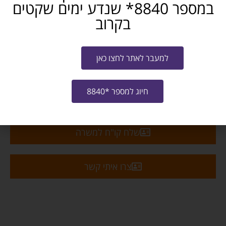
במספר 8840* שנדע ימים שקטים
משרה חלקית 50%
בקרוב
ירושלים והסביבה
חושבים שאתם מכירים מישהו שמתאים? שתפו...
למעבר לאתר לחצו כאן
פייסבוק
טלגרם
ווטסאפ
חיוג למספר *8840
מייל
שלח קו"ח למשרה
צרו איתי קשר