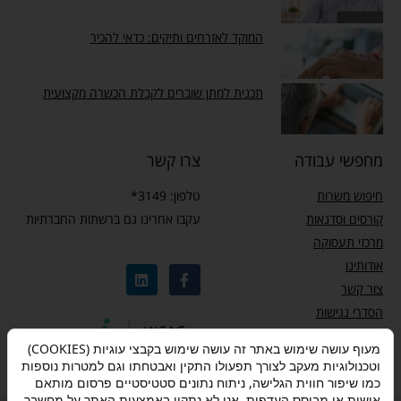
המוקד לאזרחים ותיקים: כדאי להכיר
תכנית למתן שוברים לקבלת הכשרה מקצועית
מחפשי עבודה
צרו קשר
חיפוש משרות
טלפון: 3149*
קורסים וסדנאות
עקבו אחרינו גם ברשתות החברתיות
מרכזי תעסוקה
אודותינו
צור קשר
הסדרי נגישות
מדיניות פרטיות
מעוף עושה שימוש באתר זה עושה שימוש בקבצי עוגיות (COOKIES)
וטכנולוגיות מעקב לצורך תפעולו התקין ואבטחתו וגם למטרות נוספות
כמו שיפור חווית הגלישה, ניתוח נתונים סטטיסטיים פרסום מותאם
אישית או מבוסס העדפות. אנו לא נתקין באמצעות האתר על מחשבך