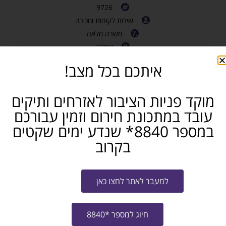
9726
שירות לקוחות ומכירה
משרה מלאה
שפלה
חושבים שאתם מכירים מישהו שמתאים? שתפו...
איתכם בכל מצב!
פייסבוק
טלגרם
ווטסאפ
מוקד פניות הציבור לאזרחים ותיקים
עובד במתכונת חירום וזמין עבורכם
מייל
במספר 8840* שנדע ימים שקטים
בקרוב
שלח קו"ח למשרה
למעבר לאתר לחצו כאן
צרו איתי קשר
חיוג למספר *8840