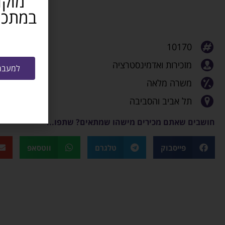
מוקד
10170
מזכירות ואדמינסטרציה
למעבר 
משרה מלאה
תל אביב והסביבה
חושבים שאתם מכירים מישהו שמתאים? שתפו...
פייסבוק
טלגרם
ווטסאפ