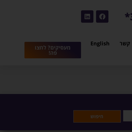
 קשר
English
מעסיקים? לחצו
פה!