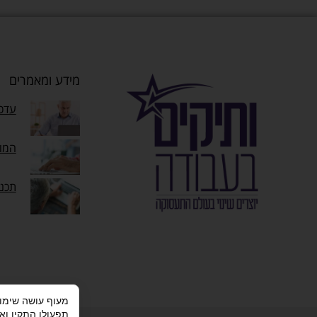
מידע ומאמרים
עדכו
המוק
תכנ
תפעולו התקין וא