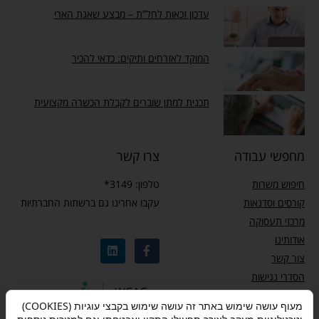
עדכון זכאות לחל”ת – מבצע שאגת הארי
המוקד לאזרחים ותיקים: כדאי להכיר
תכנית למתן שוברים לקבלת הכשרה מקצועית
מחפשי עבודה
צרו קשר
חיפוש משרות
טלפון: 3149*
קורסים וסדנאות
עקבו אחרינו גם ברשתות החברתיות
מרכזי תעסוקה
אודותינו
צור קשר
הסדרי נגישות
מדיניות פרטיות
מעוף עושה שימוש באתר זה עושה שימוש בקבצי עוגיות (COOKIES)