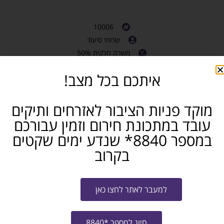
10006
שרותי סיעוד
משרה חלקית 50%
חיפה והסביבה
איתכם בכל מצב!
חושבים שאתם מכירים מישהו שמתאים? שתפו...
מוקד פניות הציבור לאזרחים ותיקים
פייסבוק
טלגרם
ווטסאפ
עובד במתכונת חירום וזמין עבורכם
במספר 8840* שנדע ימים שקטים
מייל
בקרוב
שלח קו"ח למשרה
למעבר לאתר לחצו כאן
צרו איתי קשר
חיוג למספר *8840