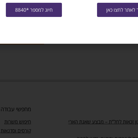
לאתר לחצו כאן
חיוג למספר *8840
שלח קו"ח למ
מייל
צרו איתי ק
מחפשי עבודה
ן זכאות לחל”ת – מבצע שאגת הארי
חיפוש משרות
קורסים וסדנאות