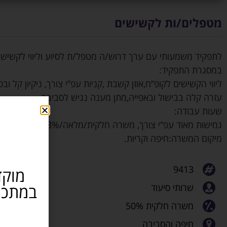
מטפלים/ות לקשישים
לתפקיד משמעותי עם ערך דרוש/ה מטפל/ת לסיוע וליווי לקשישי
במסגרת התפקיד:
ליווי הקשישים לקופ”ח,אוזן קשבת ,קניות עפ”י צורך, ניקיון קל ובסי
עזרה קלה בבישול ובאפייה,מתן מענה נגיש לסביבה.
שעות עבודה:
גמישות מאוד עפ”י צורך, משרה חלקית/מלאה/33% משרה
מיקום המשרה:חיפה וקריות.
9413
מוקד
שרותי סיעוד
משרה חלקית 50%
חיפה והסביבה