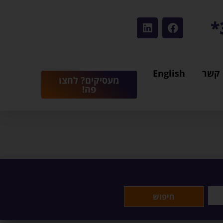
 קשר
English
מעסיקים? לחצו
פה!