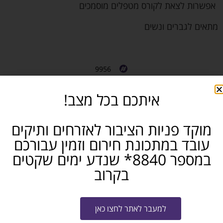
אפשרות לצאת לקורס מטפלים מוסמכים
מתאים לגברים ונשים
9956
ללא ניסיון / קמעונאות
איתכם בכל מצב!
תל אביב והסביבה
חושבים שאתם מכירים מישהו שמתאים? שתפו...
מוקד פניות הציבור לאזרחים ותיקים
עובד במתכונת חירום וזמין עבורכם
פייסבוק
טלגרם
ווטסאפ
במספר 8840* שנדע ימים שקטים
בקרוב
מייל
למעבר לאתר לחצו כאן
שלח קו"ח למשרה