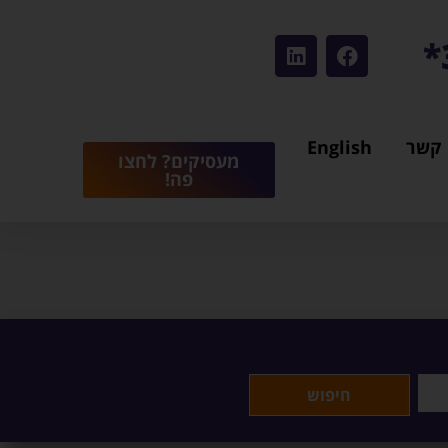
 קשר
English
מעסיקים? לחצו
פה!