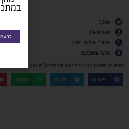
9966
חשבונאות
למעבר 
משרה חלקית 75%
חיפה והסביבה
חושבים שאתם מכירים מישהו שמתאים? שתפו...
פייסבוק
טלגרם
ווטסאפ