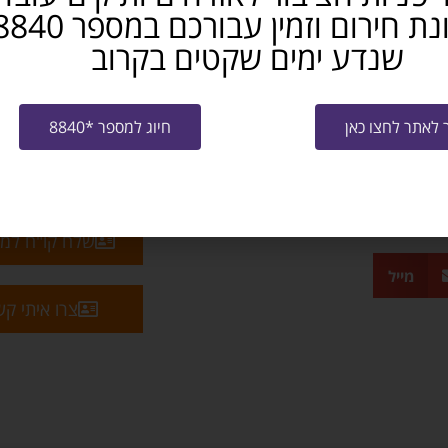
שנדע ימים שקטים בקרוב
לאתר לחצו כאן
חיוג למספר *8840
שלח קו"ח למ
מייל
צרו איתי ק