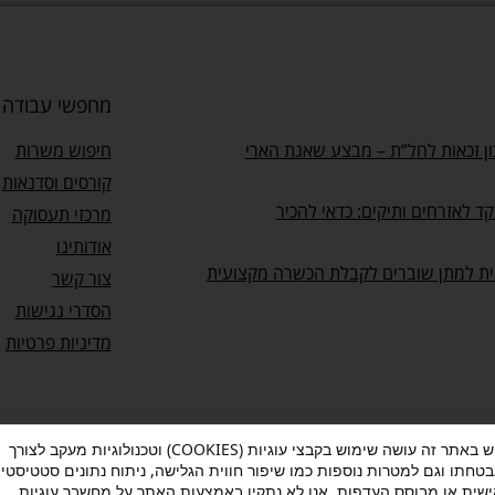
מחפשי עבודה
ן זכאות לחל”ת – מבצע שאגת הארי
חיפוש משרות
קורסים וסדנאות
ד לאזרחים ותיקים: כדאי להכיר
מרכזי תעסוקה
אודותינו
ית למתן שוברים לקבלת הכשרה מקצועית
צור קשר
הסדרי נגישות
מדיניות פרטיות
מעוף עושה שימוש באתר זה עושה שימוש בקבצי עוגיות (COOKIES) וטכנולוגיות מעקב לצורך
בטחתו וגם למטרות נוספות כמו שיפור חווית הגלישה, ניתוח נתונים סטטיסטיי
ות
–
תנאי שימוש
–
אישור הצטרפות לתוכנית “ותיקים בעבודה”
שית או מבוסס העדפות. אנו לא נתקין באמצעות האתר על מחשבך עוגיות