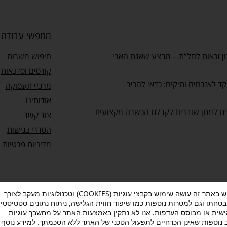
מחפשי עבודה
ן זכאות לחל”ת – מבצע שאגת הארי
חיפוש משרות
קורסים וסדנאות
ד לאזרחים ותיקים: כדאי להכיר
מרכזי תעסוקה
אודותינו
ית למתן שוברים לקבלת הכשרה מקצועית
צור קשר
הסדרי נגישות
מדיניות פרטיות
מעוף עושה שימוש באתר זה עושה שימוש בקבצי עוגיות (COOKIES) וטכנולוגיות מעקב לצורך
בטחתו וגם למטרות נוספות כמו שיפור חווית הגלישה, ניתוח נתונים סטטיסטיי
ות
–
תנאי שימוש
–
אישור הצטרפות לתוכנית “ותיקים בעבודה”
שית או מבוסס העדפות. אנו לא נתקין באמצעות האתר על מחשבך עוגיות
ב נוספות שאינן הכרחיים לתפעול הטכני של האתר ללא הסכמתך. למידע נוסף 