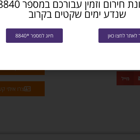
שנדע ימים שקטים בקרוב
לאתר לחצו כאן
חיוג למספר *8840
שלח קו"ח למ
מייל
צרו איתי ק