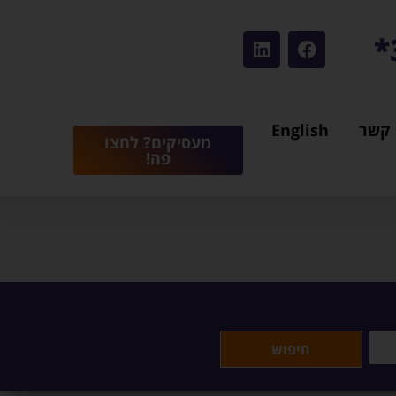
 קשר
English
מעסיקים? לחצו
פה!