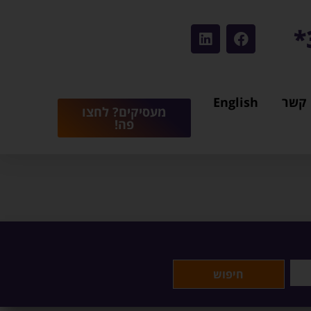
 קשר
English
מעסיקים? לחצו
פה!