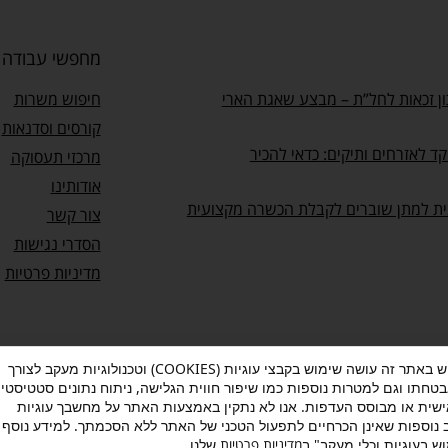
מחפשי עבודה
ן זכאות לחל”ת – מבצע שאגת הארי
חיפוש משרות
קורסים וסדנאות
ד לאזרחים ותיקים: כדאי להכיר
מרכזי תעסוקה
אודותינו
ית למתן שוברים לקבלת הכשרה מקצועית
צור קשר
הסדרי נגישות
מדיניות פרטיות
מעוף עושה שימוש באתר זה עושה שימוש בקבצי עוגיות (COOKIES) וטכנולוגיות מעקב לצורך
בטחתו וגם למטרות נוספות כמו שיפור חווית הגלישה, ניתוח נתונים סטטיסטיי
ות
–
תנאי שימוש
–
אישור הצטרפות לתוכנית “ותיקים בעבודה”
שית או מבוסס העדפות. אנו לא נתקין באמצעות האתר על מחשבך עוגיות
ב נוספות שאינן הכרחיים לתפעול הטכני של האתר ללא הסכמתך. למידע נוסף 
ש בעוגיות וכלי מעקב" ב
מדיניות פרטיות
שלנו