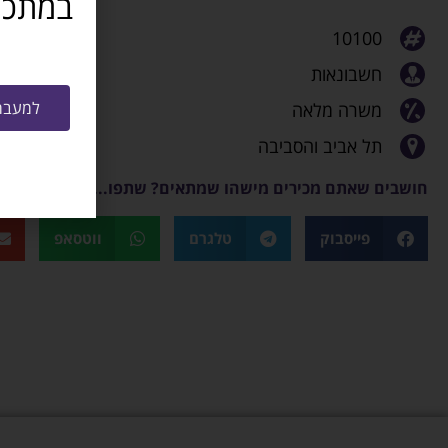
10100
חשבונאות
למעבר 
משרה מלאה
תל אביב והסביבה
חושבים שאתם מכירים מישהו שמתאים? שתפו...
פייסבוק
טלגרם
ווטסאפ