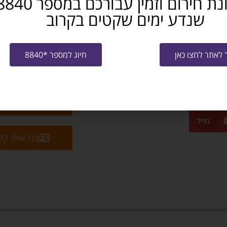
שנדע ימים שקטים בקרוב
לאתר לחצו כאן
חיוג למספר *8840
שלח קו"ח למ
מייל
צרו איתי ק