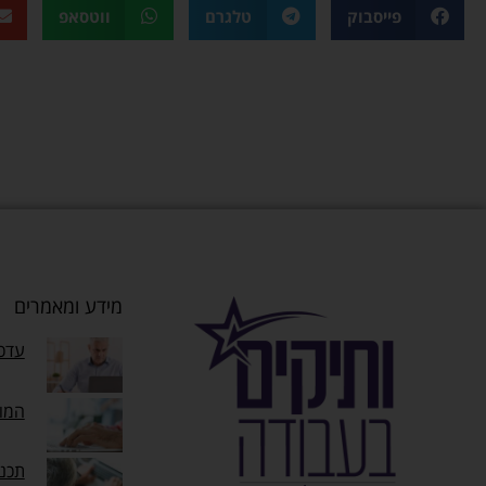
פייסבוק
טלגרם
ווטסאפ
מידע ומאמרים
עדכו
המוק
תכנ