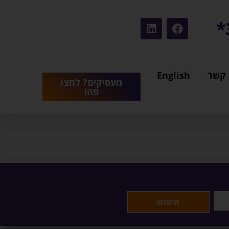
 קשר
English
מעסיקים? לחצו
פה!