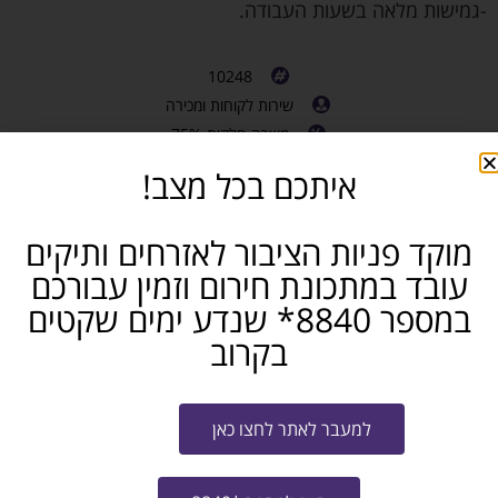
-גמישות מלאה בשעות העבודה.
10248
שירות לקוחות ומכירה
משרה חלקית 75%
תל אביב והסביבה
איתכם בכל מצב!
חושבים שאתם מכירים מישהו שמתאים? שתפו...
מוקד פניות הציבור לאזרחים ותיקים
פייסבוק
טלגרם
ווטסאפ
עובד במתכונת חירום וזמין עבורכם
במספר 8840* שנדע ימים שקטים
מייל
בקרוב
שלח קו"ח למשרה
למעבר לאתר לחצו כאן
צרו איתי קשר