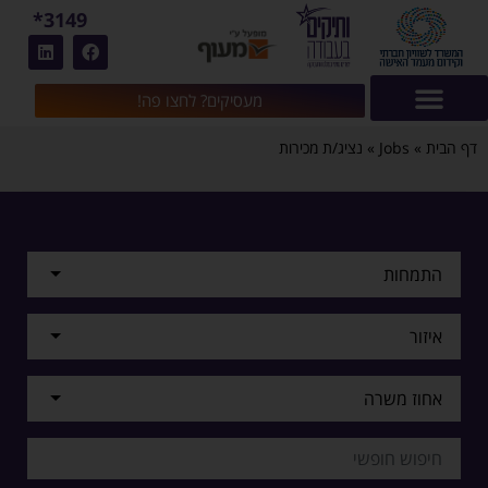
3149*
מעסיקים? לחצו פה!
דף הבית
»
Jobs
»
נציג/ת מכירות
התמחות
איזור
אחוז משרה