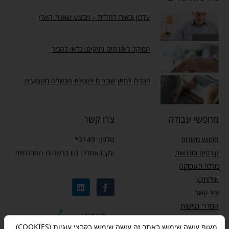
עדכון זכאות לחל”ת – מבצע שאגת הארי
המוקד לאזרחים ותיקים: כדאי להכיר
תכנית למתן שוברים לקבלת הכשרה מקצועית
מחפשי עבודה
צרו קשר
חיפוש משרות
טלפון: 3149*
קורסים וסדנאות
עקבו אחרינו גם ברשתות החברתיות
מרכזי תעסוקה
אודותינו
צור קשר
הסדרי נגישות
מדיניות פרטיות
מעוף עושה שימוש באתר זה עושה שימוש בקבצי עוגיות (COOKIES)