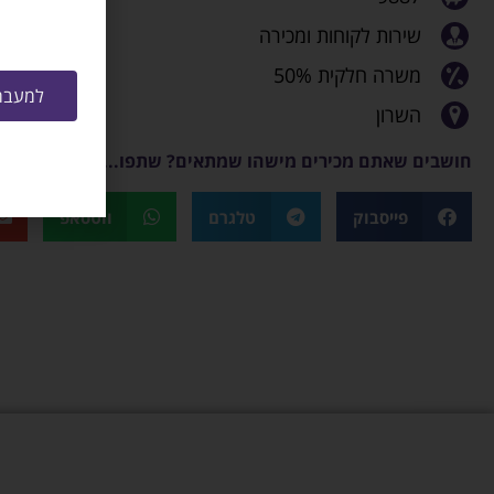
שירות לקוחות ומכירה
משרה חלקית 50%
למעבר 
השרון
חושבים שאתם מכירים מישהו שמתאים? שתפו...
פייסבוק
טלגרם
ווטסאפ