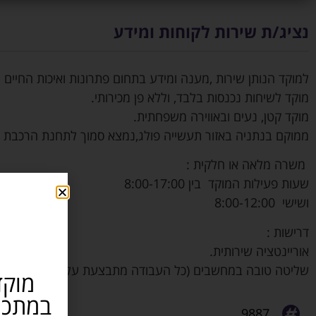
נציג/ת שירות לקוחות ומידע
למוקד הנותן שירות ,מענה ומידע בתחום פתרונות ואיכות החיים 
מוקד לשיחות נכנסות בלבד, וללא פן מכירותי.
מוקד קטן, נעים ובאווירה משפחתית.
ממוקם בנתניה באזור תעשייה פולג,נמצא סמוך לתחנת הרכבת ו
משרה מלאה או חלקית :
שעות פעילות המוקד בין 8:00-17:00
ושישי 8:00-12:00
דרישות :
אוריינטציה שירותית.
שליטה טובה במחשבים (כל העבודה מתבצעת על מחשב).
מוקד
9887