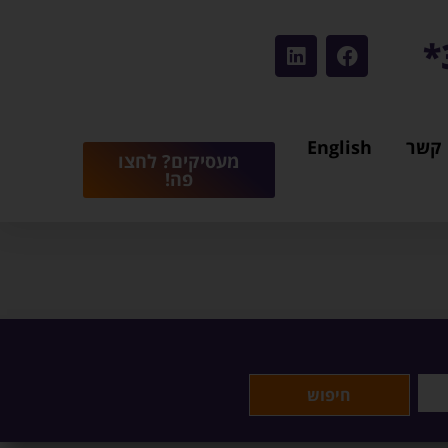
 קשר
English
מעסיקים? לחצו
פה!