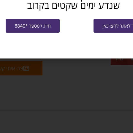
שנדע ימים שקטים בקרוב
לאתר לחצו כאן
חיוג למספר *8840
שלח קו"ח למ
מייל
צרו איתי ק