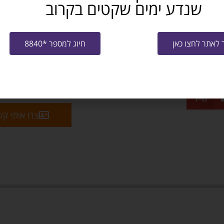
שנדע ימים שקטים בקרוב
לאתר לחצו כאן
חיוג למספר *8840
שלח קו"ח למ
מייל
צרו איתי ק