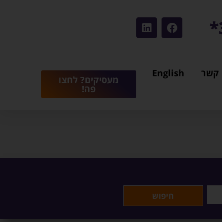
 קשר
English
מעסיקים? לחצו
פה!