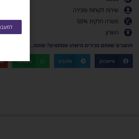
שירות לקוחות ומכירה
משרה חלקית 50%
למעבר 
השרון
חושבים שאתם מכירים מישהו שמתאים? שתפו...
פייסבוק
טלגרם
ווטסאפ