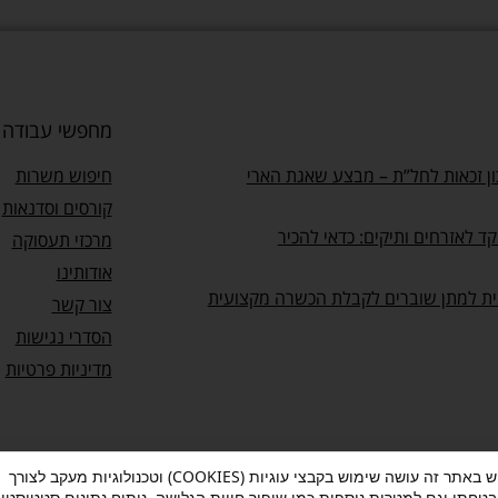
מחפשי עבודה
ן זכאות לחל”ת – מבצע שאגת הארי
חיפוש משרות
קורסים וסדנאות
ד לאזרחים ותיקים: כדאי להכיר
מרכזי תעסוקה
אודותינו
ית למתן שוברים לקבלת הכשרה מקצועית
צור קשר
הסדרי נגישות
מדיניות פרטיות
מעוף עושה שימוש באתר זה עושה שימוש בקבצי עוגיות (COOKIES) וטכנולוגיות מעקב לצורך
בטחתו וגם למטרות נוספות כמו שיפור חווית הגלישה, ניתוח נתונים סטטיסטיי