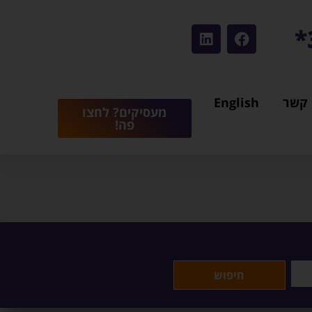
 קשר
English
מעסיקים? לחצו
פה!