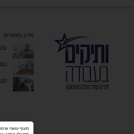
מידע ומאמרים
עדכו
המוק
תכנ
תפעולו התקין וא