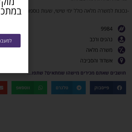
מוקד
-נכונות למשרה מלאה כולל ימי שישי, שעות נוספות וכוננויות במ
9984
נהגים ורכב
למעבר 
משרה מלאה
אשדוד והסביבה
חושבים שאתם מכירים מישהו שמתאים? שתפו...
פייסבוק
טלגרם
ווטסאפ