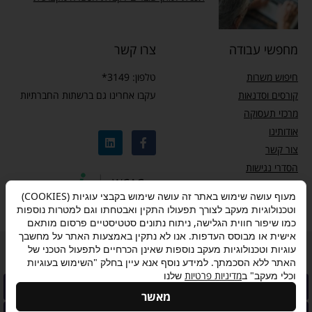
מחפשי עבודה
צרו קשר
חיפוש משרות
טלפון: 3149*
קורסים וסדנאות
עקבו אחרינו גם ברשתות החברתיות
מרכזי תעסוקה
אודותינו
צור קשר
הסדרי נגישות
מדיניות פרטיות
מעוף עושה שימוש באתר זה עושה שימוש בקבצי עוגיות (COOKIES)
וטכנולוגיות מעקב לצורך תפעולו התקין ואבטחתו וגם למטרות נוספות
כמו שיפור חווית הגלישה, ניתוח נתונים סטטיסטיים פרסום מותאם
אישית או מבוסס העדפות. אנו לא נתקין באמצעות האתר על מחשבך
עוגיות וטכנולוגיות מעקב נוספות שאינן הכרחיים לתפעול הטכני של
מדיניות פרטיות
–
תנאי שימוש
–
אישור הצטרפות לתוכנית “ותיקים בעבודה”
האתר ללא הסכמתך. למידע נוסף אנא עיין בחלק "השימוש בעוגיות
וכלי מעקב" ב
מדיניות פרטיות
שלנו
להצטרפות לתוכנית לחצו
מאשר
Made with ❤ by Box
© All rights reserved