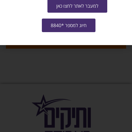
מייל
למעבר לאתר לחצו כאן
שלח קו"ח למשרה
חיוג למספר *8840
צרו איתי קשר