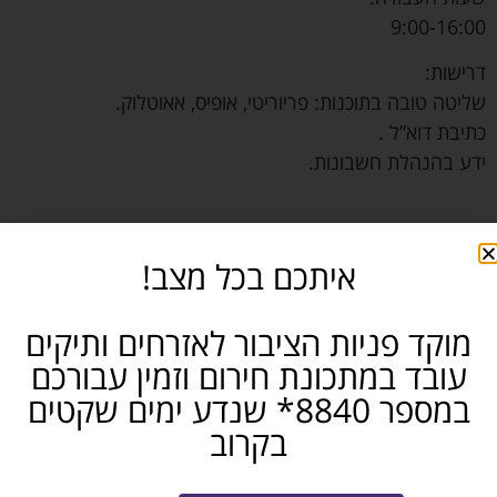
9:00-16:00
דרישות:
שליטה טובה בתוכנות: פריוריטי, אופיס, אאוטלוק.
כתיבת דוא”ל .
ידע בהנהלת חשבונות.
10004
איתכם בכל מצב!
פקידות
משרה חלקית 75%
מוקד פניות הציבור לאזרחים ותיקים
שפלה
עובד במתכונת חירום וזמין עבורכם
חושבים שאתם מכירים מישהו שמתאים? שתפו...
במספר 8840* שנדע ימים שקטים
בקרוב
פייסבוק
טלגרם
ווטסאפ